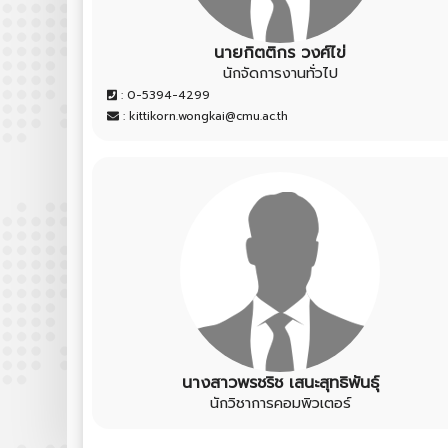
นายกิตติกร วงศ์ไข่
นักจัดการงานทั่วไป
: 0-5394-4299
: kittikorn.wongkai@cmu.ac.th
นางสาวพรชริช เสนะสุทธิพันธุ์
นักวิชาการคอมพิวเตอร์